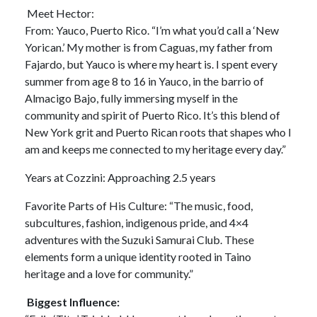
Meet Hector:
From: Yauco, Puerto Rico. “I’m what you’d call a ‘New
Yorican.’ My mother is from Caguas, my father from
Fajardo, but Yauco is where my heart is. I spent every
summer from age 8 to 16 in Yauco, in the barrio of
Almacigo Bajo, fully immersing myself in the
community and spirit of Puerto Rico. It’s this blend of
New York grit and Puerto Rican roots that shapes who I
am and keeps me connected to my heritage every day.”
Years at Cozzini: Approaching 2.5 years
Favorite Parts of His Culture: “The music, food,
subcultures, fashion, indigenous pride, and 4×4
adventures with the Suzuki Samurai Club. These
elements form a unique identity rooted in Taino
heritage and a love for community.”
Biggest Influence: