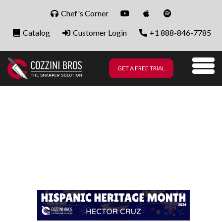
Skip to content
Chef's Corner
Catalog
Customer Login
+1 888-846-7785
GET A FREE TRIAL
Me