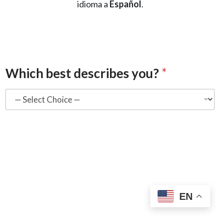
idioma a
Español
.
Which best describes you?
*
J
o
b
(
d
e
p
a
EN
r
t
i